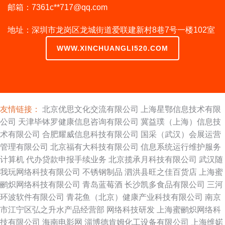
邮箱：7361c**
717@qq.com
地址：深圳市龙岗区龙城街道爱联建新村8巷7号一楼102室
WWW.XINCHUANGLI520.COM
友情链接：
北京优思文化交流有限公司
上海星鄂信息技术有限
公司
天津毕钵罗健康信息咨询有限公司
冀益璞（上海）信息技
术有限公司
合肥耀威信息科技有限公司
国采（武汉）会展运营
管理有限公司
北京福有大科技有限公司
信息系统运行维护服务
计算机
代办贷款申报手续业务
北京揽承月科技有限公司
武汉随
我玩网络科技有限公司
不锈钢制品
泗洪县旺之佳百货店
上海蜜
鹂炽网络科技有限公司
青岛蓝莓酒
长沙凯多食品有限公司
三河
环波软件有限公司
青花鱼（北京）健康产业科技有限公司
南京
市江宁区弘之升水产品经营部
网络科技研发
上海蜜鹂炽网络科
技有限公司
海南电影网
淄博德肯姆化工设备有限公司
上海维婼