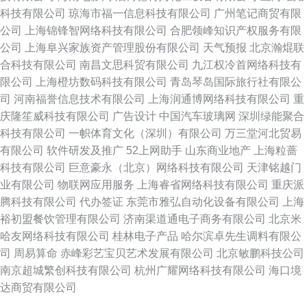
科技有限公司
琼海市福一信息科技有限公司
广州笔记商贸有限
公司
上海锦锋智网络科技有限公司
合肥领峰知识产权服务有限
公司
上海阜兴家族资产管理股份有限公司
天气预报
北京瀚焜联
合科技有限公司
南昌文思科贸有限公司
九江权冷首网络科技有
限公司
上海橙坊数码科技有限公司
青岛琴岛国际旅行社有限公
司
河南福誉信息技术有限公司
上海润通博网络科技有限公司
重
庆隆笙威科技有限公司
广告设计
中国汽车玻璃网
深圳绿能聚合
科技有限公司
一帜体育文化（深圳）有限公司
万三堂河北贸易
有限公司
软件研发及推广
52上网助手
山东商业地产
上海粒蔷
科技有限公司
巨意豪永（北京）网络科技有限公司
天津铭越门
业有限公司
物联网应用服务
上海睿省网络科技有限公司
重庆派
腾科技有限公司
代办签证
东莞市雅弘自动化设备有限公司
上海
裕初盟餐饮管理有限公司
济南渠道通电子商务有限公司
北京米
哈友网络科技有限公司
桂林电子产品
哈尔滨卓先生调料有限公
司
周易算命
赤峰彩艺宝贝艺术发展有限公司
北京敏鹏科技公司
南京超城繁创科技有限公司
杭州广耀网络科技有限公司
海口境
达商贸有限公司